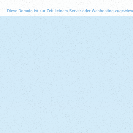
Diese Domain ist zur Zeit keinem Server oder Webhosting zugewies